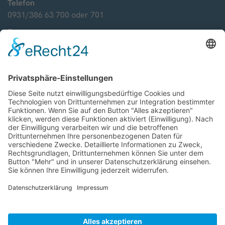
Telefon
0931/386 63 700 oder 701
Fax
0931/386 63 709
E-Mail
dekanatsbuero.wue@bistum-wuerzburg.de
Kontakt
Anfrage direkt senden
Startseite
Zurück zur Startseite
© 2026 BISTUM WÜRZBURG